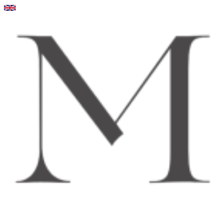
Videre
til
indhold