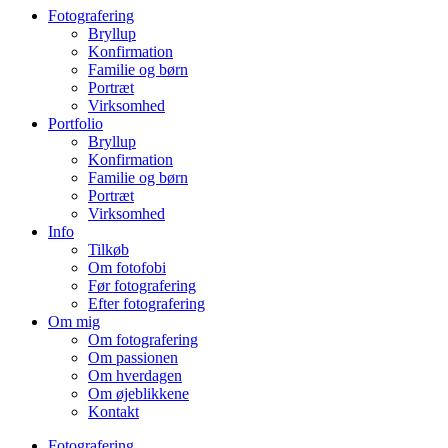
Fotografering
Bryllup
Konfirmation
Familie og børn
Portræt
Virksomhed
Portfolio
Bryllup
Konfirmation
Familie og børn
Portræt
Virksomhed
Info
Tilkøb
Om fotofobi
Før fotografering
Efter fotografering
Om mig
Om fotografering
Om passionen
Om hverdagen
Om øjeblikkene
Kontakt
Fotografering