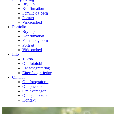
Bryllup
Konfirmation
Familie og børn
Portræt
Virksomhed
Portfolio
Bryllup
Konfirmation
Familie og børn
Portræt
Virksomhed
Info
Tilkøb
Om fotofobi
Før fotografering
Efter fotografering
Om mig
Om fotografering
Om passionen
Om hverdagen
Om øjeblikkene
Kontakt