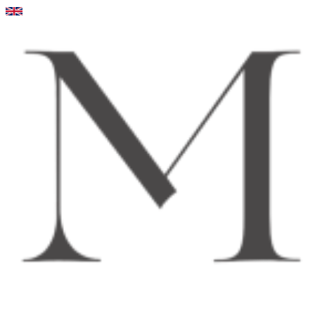
Videre
til
indhold