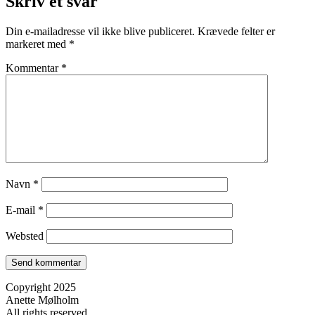
Skriv et svar
Din e-mailadresse vil ikke blive publiceret.
Krævede felter er
markeret med
*
Kommentar
*
Navn
*
E-mail
*
Websted
Copyright 2025
Anette Mølholm
All rights reserved.