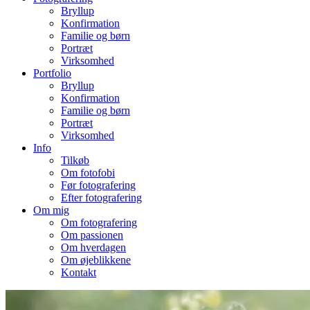
Bryllup
Konfirmation
Familie og børn
Portræt
Virksomhed
Portfolio
Bryllup
Konfirmation
Familie og børn
Portræt
Virksomhed
Info
Tilkøb
Om fotofobi
Før fotografering
Efter fotografering
Om mig
Om fotografering
Om passionen
Om hverdagen
Om øjeblikkene
Kontakt