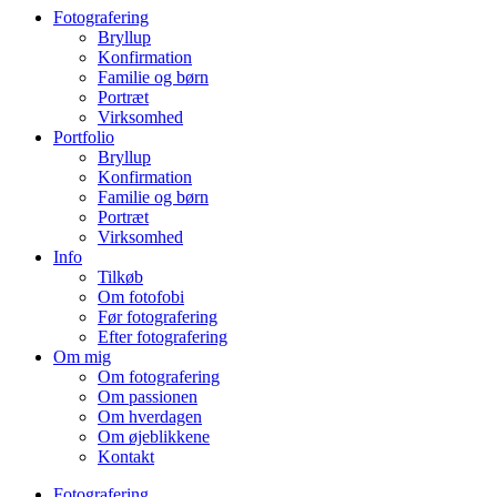
Fotografering
Bryllup
Konfirmation
Familie og børn
Portræt
Virksomhed
Portfolio
Bryllup
Konfirmation
Familie og børn
Portræt
Virksomhed
Info
Tilkøb
Om fotofobi
Før fotografering
Efter fotografering
Om mig
Om fotografering
Om passionen
Om hverdagen
Om øjeblikkene
Kontakt
Fotografering