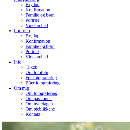
Bryllup
Konfirmation
Familie og børn
Portræt
Virksomhed
Portfolio
Bryllup
Konfirmation
Familie og børn
Portræt
Virksomhed
Info
Tilkøb
Om fotofobi
Før fotografering
Efter fotografering
Om mig
Om fotografering
Om passionen
Om hverdagen
Om øjeblikkene
Kontakt