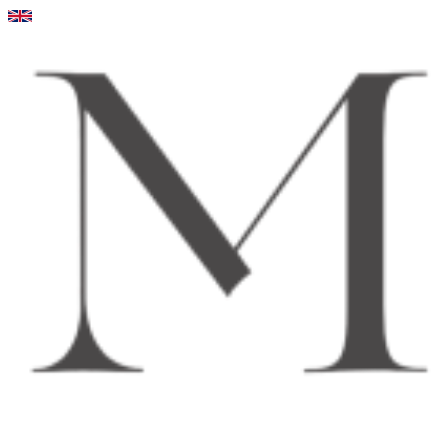
Videre
til
indhold