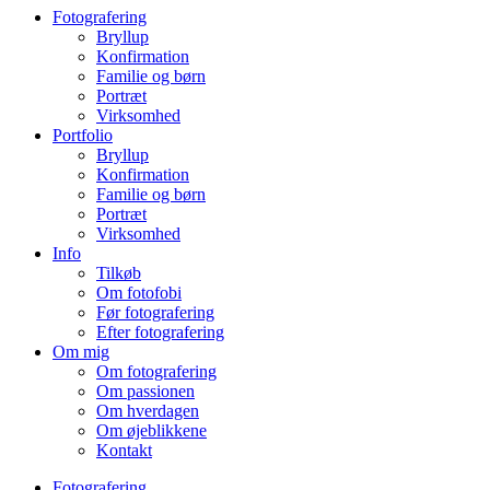
Fotografering
Bryllup
Konfirmation
Familie og børn
Portræt
Virksomhed
Portfolio
Bryllup
Konfirmation
Familie og børn
Portræt
Virksomhed
Info
Tilkøb
Om fotofobi
Før fotografering
Efter fotografering
Om mig
Om fotografering
Om passionen
Om hverdagen
Om øjeblikkene
Kontakt
Fotografering